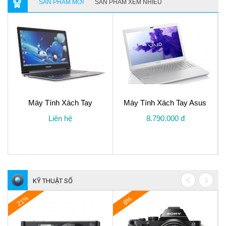
SẢN PHẨM MỚI
SẢN PHẨM XEM NHIỀU
Máy Tính Xách Tay
Máy Tính Xách Tay Asus
Liên hệ
8.790.000 đ
KỸ THUẬT SỐ
21%
6%